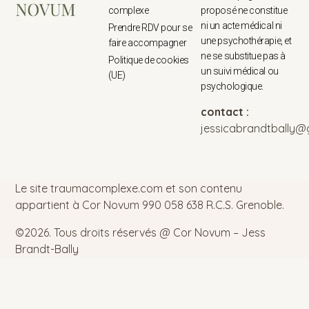
complexe
proposé ne constitue
ni un acte médical ni
Prendre RDV pour se
une psychothérapie, et
faire accompagner
ne se substitue pas à
Politique de cookies
un suivi médical ou
(UE)
psychologique.
contact :
jessicabrandtbally@
Le site traumacomplexe.com et son contenu
appartient à Cor Novum 990 058 638 R.C.S. Grenoble.
©2026.
Tous droits réservés @ Cor Novum – Jess
Brandt-Bally