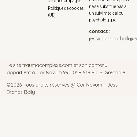
faire accompagner
ne se substitue pas à
Politique de cookies
un suivi médical ou
(UE)
psychologique.
contact :
jessicabrandtbally@
Le site traumacomplexe.com et son contenu
appartient à Cor Novum 990 058 638 R.C.S. Grenoble.
©2026.
Tous droits réservés @ Cor Novum – Jess
Brandt-Bally