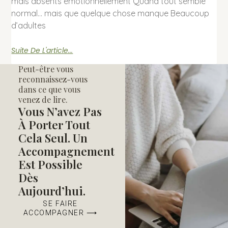
mais absents émotionnellement Quand tout semble
normal… mais que quelque chose manque Beaucoup
d’adultes
Suite De L'article...
Peut-être vous
reconnaissez-vous
dans ce que vous
venez de lire.
Vous N’avez Pas
À Porter Tout
Cela Seul. Un
Accompagnement
Est Possible
Dès
Aujourd’hui.
SE FAIRE
ACCOMPAGNER ⟶