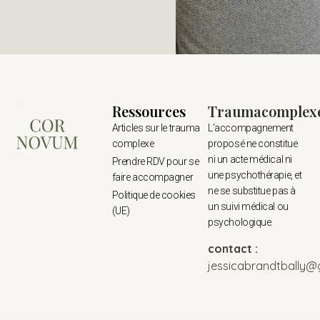
Ressources
Traumacomplex
Articles sur le trauma
L’accompagnement
complexe
proposé ne constitue
ni un acte médical ni
Prendre RDV pour se
une psychothérapie, et
faire accompagner
ne se substitue pas à
Politique de cookies
un suivi médical ou
(UE)
psychologique.
contact :
jessicabrandtbally@